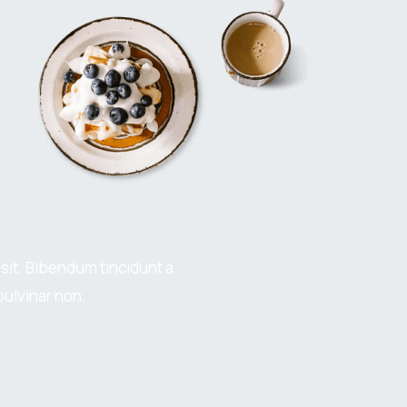
 sit. Bibendum tincidunt a
ulvinar non.