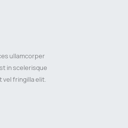
ces ullamcorper
st in scelerisque
l fringilla elit.