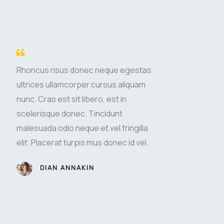
d
4
.
8
Rhoncus risus donec neque egestas
ultrices ullamcorper cursus aliquam
o
nunc. Cras est sit libero, est in
u
scelerisque donec. Tincidunt
malesuada odio neque et vel fringilla
t
elit. Placerat turpis mus donec id vel.
o
DIAN ANNAKIN
f
5