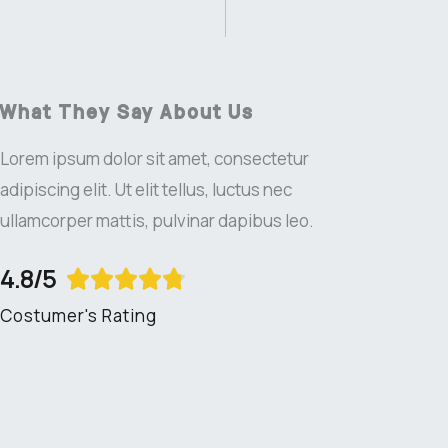
What They Say About Us
Lorem ipsum dolor sit amet, consectetur
adipiscing elit. Ut elit tellus, luctus nec
ullamcorper mattis, pulvinar dapibus leo.
4.8/5
R





Costumer's Rating
a
t
e